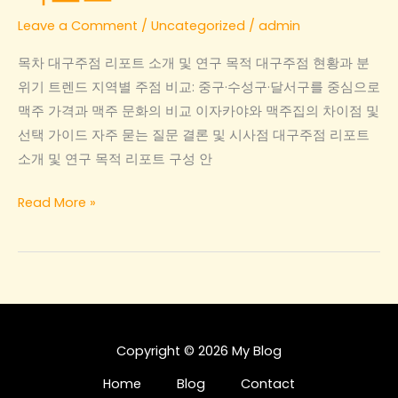
Leave a Comment
/
Uncategorized
/
admin
목차 대구주점 리포트 소개 및 연구 목적 대구주점 현황과 분
위기 트렌드 지역별 주점 비교: 중구·수성구·달서구를 중심으로
맥주 가격과 맥주 문화의 비교 이자카야와 맥주집의 차이점 및
선택 가이드 자주 묻는 질문 결론 및 시사점 대구주점 리포트
소개 및 연구 목적 리포트 구성 안
대
Read More »
구
주
점:
중
구
분
Copyright © 2026 My Blog
위
Home
Blog
Contact
기