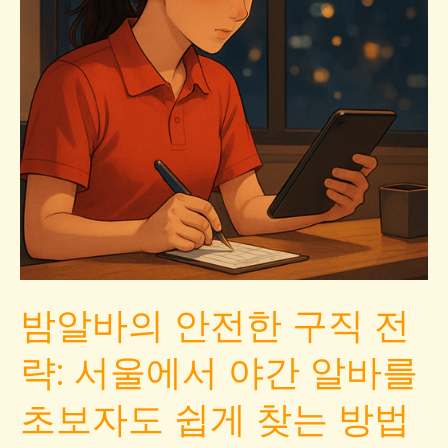
생
을
위
한
모
집
공
고
모
음
과
밤알바의 안전한 구직 전
초
보
략: 서울에서 야간 알바를
도
가
초보자도 쉽게 찾는 방법
능