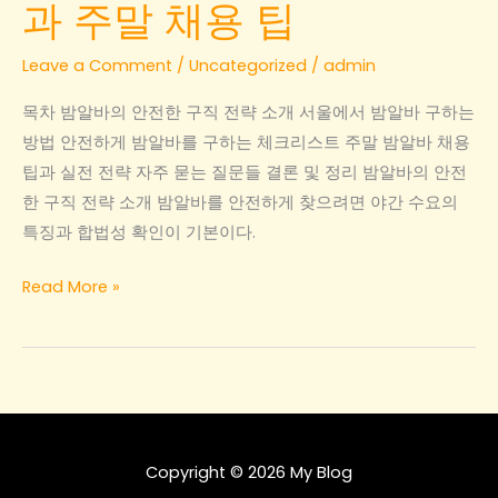
과 주말 채용 팁
한
시
Leave a Comment
/
Uncategorized
/
admin
급
비
목차 밤알바의 안전한 구직 전략 소개 서울에서 밤알바 구하는
교
방법 안전하게 밤알바를 구하는 체크리스트 주말 밤알바 채용
팁과 실전 전략 자주 묻는 질문들 결론 및 정리 밤알바의 안전
한 구직 전략 소개 밤알바를 안전하게 찾으려면 야간 수요의
특징과 합법성 확인이 기본이다.
밤
Read More »
알
바
의
안
전
한
Copyright © 2026 My Blog
구