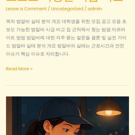
Leave a Comment
/
Uncategorized
/
admin
목차 밤알바 실태 분석 개요 대학생을 위한 모집 공고 모음 초
보도 가능한 밤알바 시급 비교 집 근처에서 찾는 밤샘 아르바
이트 방법 밤알바에 대한 자주 묻는 질문들 결론 및 실전 가이
드 밤알바 실태 분석 개요 밤알바의 실태는 근로시간과 안전
이슈가 핵심 이슈로 자리합니다.
밤
Read More »
알
바
실
태
분
석:
대
학