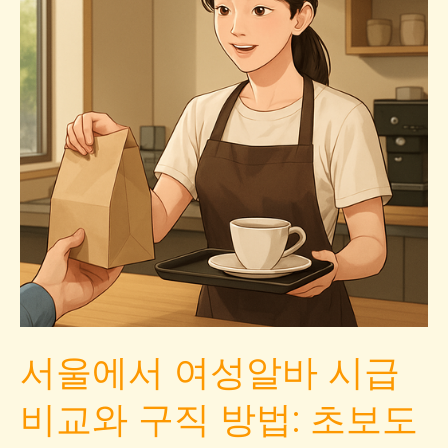
채
용
트
렌
드:
주
부
아
르
바
이
트
구
서울에서 여성알바 시급
인
과
비교와 구직 방법: 초보도
여
성