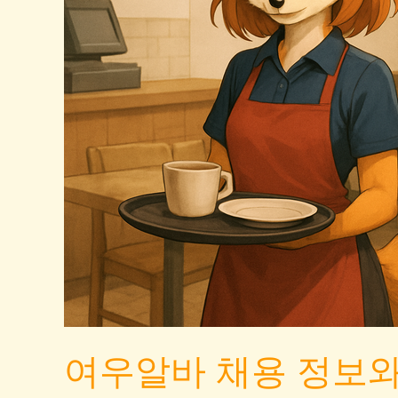
하
는
법:
초
보
자
가
이
드
와
일
반
알
바
여우알바 채용 정보와
차