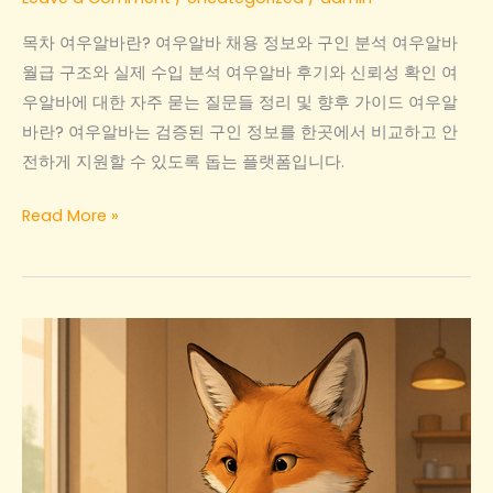
목차 여우알바란? 여우알바 채용 정보와 구인 분석 여우알바
월급 구조와 실제 수입 분석 여우알바 후기와 신뢰성 확인 여
우알바에 대한 자주 묻는 질문들 정리 및 향후 가이드 여우알
바란? 여우알바는 검증된 구인 정보를 한곳에서 비교하고 안
전하게 지원할 수 있도록 돕는 플랫폼입니다.
여
Read More »
우
알
바
채
용
정
보
와
월