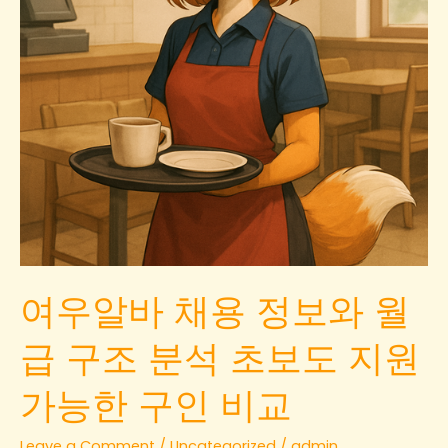
하
는
법:
초
보
자
가
이
드
와
일
여우알바 채용 정보와 월
반
알
급 구조 분석 초보도 지원
바
차
가능한 구인 비교
이
점
Leave a Comment
/
Uncategorized
/
admin