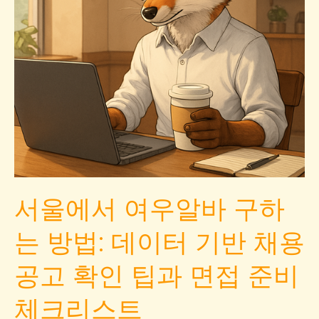
급
구
조
분
석
초
보
도
지
원
서울에서 여우알바 구하
가
능
는 방법: 데이터 기반 채용
한
구
공고 확인 팁과 면접 준비
인
체크리스트
비