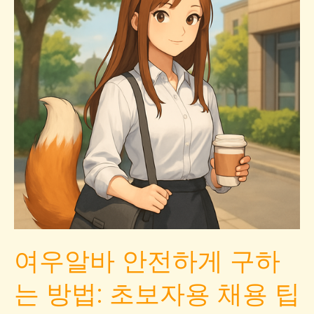
안
전
수
칙
으
로
신
뢰
도
높
은
일
자
여우알바 안전하게 구하
리
찾
는 방법: 초보자용 채용 팁
기
와