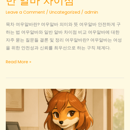
반 알바 차이점
알
바
Leave a Comment
/
Uncategorized
/
admin
정
목차 여우알바란? 여우알바 의미와 뜻 여우알바 안전하게 구
보
하는 법 여우알바와 일반 알바 차이점 비교 여우알바에 대한
비
자주 묻는 질문들 결론 및 정리 여우알바란? 여우알바는 여성
교
을 위한 안전성과 신뢰를 최우선으로 하는 구직 체계다.
여
Read More »
우
알
바
안
전
하
게
구