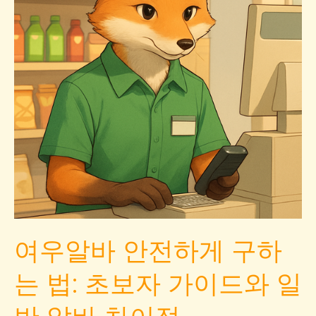
구
하
는
방
법:
초
보
자
용
채
용
팁
여우알바 안전하게 구하
과
온
는 법: 초보자 가이드와 일
라
인