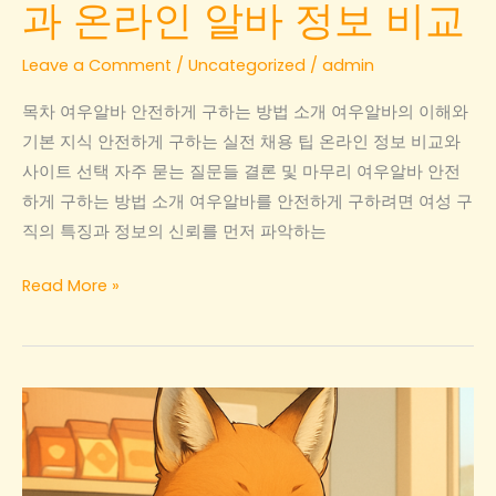
과 온라인 알바 정보 비교
면
접
Leave a Comment
/
Uncategorized
/
admin
준
목차 여우알바 안전하게 구하는 방법 소개 여우알바의 이해와
비
기본 지식 안전하게 구하는 실전 채용 팁 온라인 정보 비교와
체
사이트 선택 자주 묻는 질문들 결론 및 마무리 여우알바 안전
크
하게 구하는 방법 소개 여우알바를 안전하게 구하려면 여성 구
리
직의 특징과 정보의 신뢰를 먼저 파악하는
스
트
여
Read More »
우
알
바
안
전
하
게