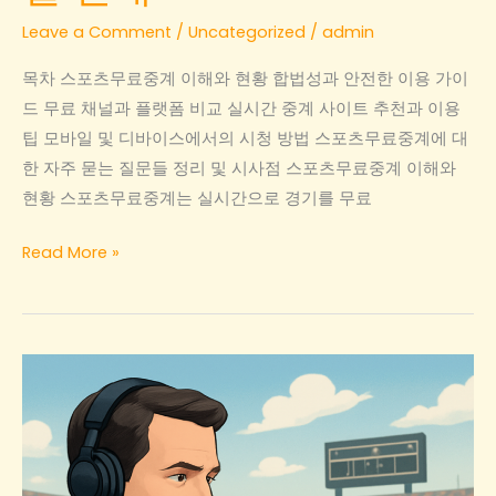
Leave a Comment
/
Uncategorized
/
admin
목차 스포츠무료중계 이해와 현황 합법성과 안전한 이용 가이
드 무료 채널과 플랫폼 비교 실시간 중계 사이트 추천과 이용
팁 모바일 및 디바이스에서의 시청 방법 스포츠무료중계에 대
한 자주 묻는 질문들 정리 및 시사점 스포츠무료중계 이해와
현황 스포츠무료중계는 실시간으로 경기를 무료
스
Read More »
포
츠
무
료
중
계:
실
시