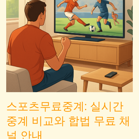
스포츠무료중계: 실시간
중계 비교와 합법 무료 채
널 안내