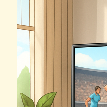
계
실
시
간
방
송
품
질
과
합
법
적
시
청
방