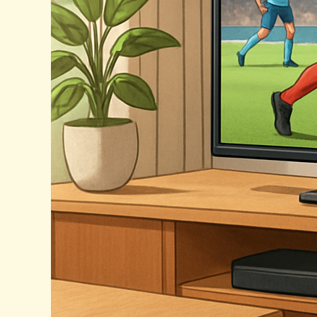
법
데
이
터
기
반
비
교