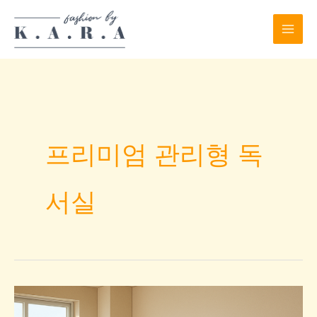
Skip
to
content
프리미엄 관리형 독
서실