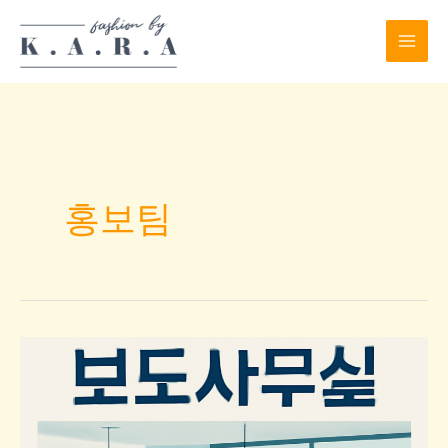
Skip
to
content
홍보팀