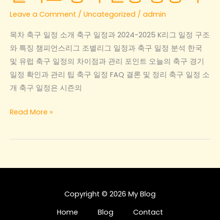
Leave a Comment
/
Uncategorized
/
admin
목차 축구 일정 소개 축구 일정과 2024-2025 K리그 일정 구조
와 특징 챔피언스리그 조별리그 일정과 축구 일정 분석 한국
및 유럽 축구 일정의 차이점과 관리 포인트 오늘의 축구 경기
일정 확인과 관리 팁 축구 일정 FAQ 결론 및 정리 축구 일정 소
개 축구 일정은 시즌의
축
Read More »
구
일
정:
2024-
2025
K
Copyright © 2026 My Blog
리
Home
Blog
Contact
그