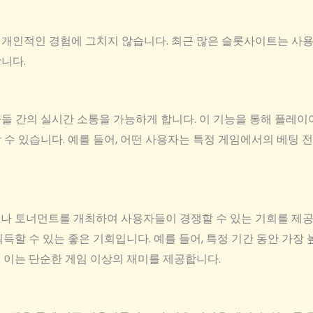
개인적인 경험에 그치지 않습니다. 최근 많은 슬롯사이트는 사용
니다.
들 간의 실시간 소통을 가능하게 합니다. 이 기능을 통해 플레이
수 있습니다. 예를 들어, 어떤 사용자는 특정 게임에서의 베팅 
나 토너먼트를 개최하여 사용자들이 경쟁할 수 있는 기회를 제
득할 수 있는 좋은 기회입니다. 예를 들어, 특정 기간 동안 가장
 이는 단순한 게임 이상의 재미를 제공합니다.