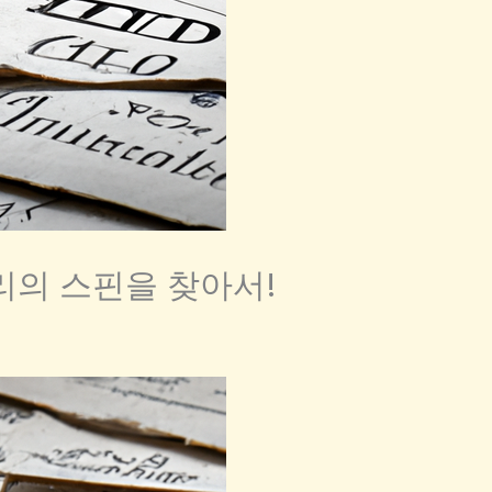
리의 스핀을 찾아서!