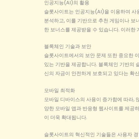
인공지능(AI)의 활용
슬롯사이트는 인공지능(AI)을 이용하여 사
분석하고, 이를 기반으로 추천 게임이나 보너
한 보너스를 제공받을 수 있습니다. 이러한 
블록체인 기술과 보안
슬롯사이트에서의 보안 문제 또한 중요한 이
있는 기반을 제공합니다. 블록체인 기반의 슬
신의 자금이 안전하게 보호되고 있다는 확신
모바일 최적화
모바일 디바이스의 사용이 증가함에 따라, 
양한 모바일 앱과 반응형 웹사이트를 제공하
이 더욱 확대됩니다.
슬롯사이트의 혁신적인 기술들은 사용자 경험