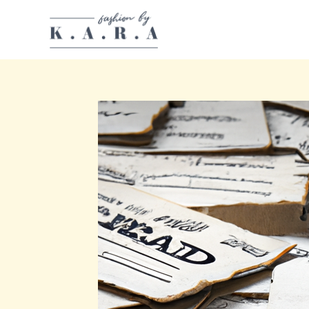
Skip
to
content