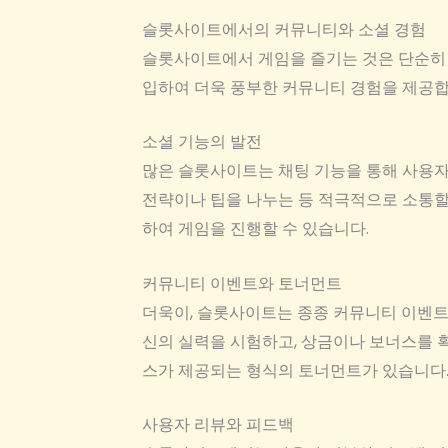
슬롯사이트에서의 커뮤니티와 소셜 경험
슬롯사이트에서 게임을 즐기는 것은 단순히 
입하여 더욱 풍부한 커뮤니티 경험을 제공합
소셜 기능의 발전
많은 슬롯사이트는 채팅 기능을 통해 사용자
전략이나 팁을 나누는 등 적극적으로 소통할 
하여 게임을 진행할 수 있습니다.
커뮤니티 이벤트와 토너먼트
더욱이, 슬롯사이트는 종종 커뮤니티 이벤트
신의 실력을 시험하고, 상금이나 보너스를 획
스가 제공되는 형식의 토너먼트가 있습니다.
사용자 리뷰와 피드백