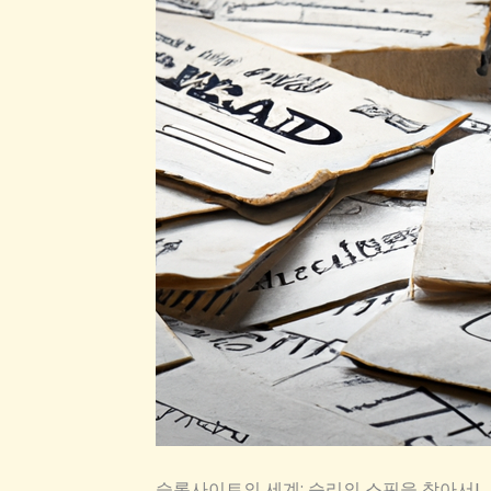
슬롯사이트의 세계: 승리의 스핀을 찾아서!