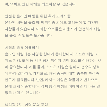
며, 먹튀로 인한 피해를 최소화할 수 있습니다.
안전한 온라인 베팅을 위한 추가 고려사항
온라인 베팅을 즐길 때 먹튀검증 외에도 고려해야 할 다양한
사항들이 있습니다. 이러한 요소들은 사용자가 안전하게 베팅
을 즐길 수 있도록 도와줍니다.
베팅의 종류 이해하기
온라인 베팅에는 다양한 형태가 존재합니다. 스포츠 베팅, 카
지노 게임, 포커 등 각 베팅의 특성과 위험 요소를 이해하는 것
이 중요합니다. 예를 들어, 스포츠 베팅은 팀이나 선수의 성적
에 따라 결과가 달라지므로, 해당 종목에 대한 충분한 분석과
연구가 필요합니다. 반면, 카지노 게임은 확률에 기반하므로
운에 크게 의존합니다. 각 베팅의 특성을 이해하면 더 나은 결
정을 내릴 수 있습니다.
책임감 있는 베팅 문화 조성