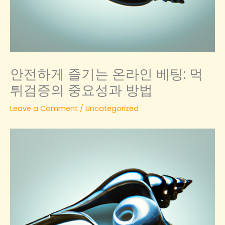
안전하게 즐기는 온라인 베팅: 먹
튀검증의 중요성과 방법
Leave a Comment
/
Uncategorized