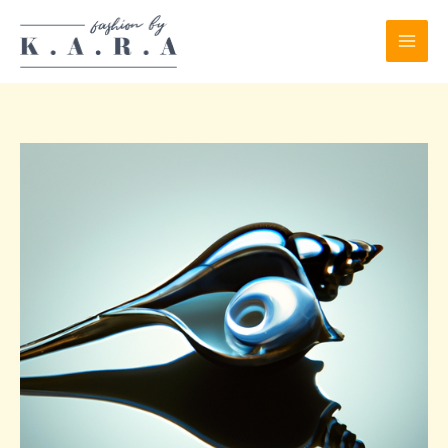
Skip
to
content