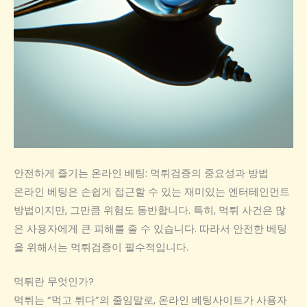
안전하게 즐기는 온라인 베팅: 먹튀검증의 중요성과 방법
온라인 베팅은 손쉽게 접근할 수 있는 재미있는 엔터테인먼트
방법이지만, 그만큼 위험도 동반합니다. 특히, 먹튀 사건은 많
은 사용자에게 큰 피해를 줄 수 있습니다. 따라서 안전한 베팅
을 위해서는 먹튀검증이 필수적입니다.
먹튀란 무엇인가?
먹튀는 “먹고 튀다”의 줄임말로, 온라인 베팅사이트가 사용자