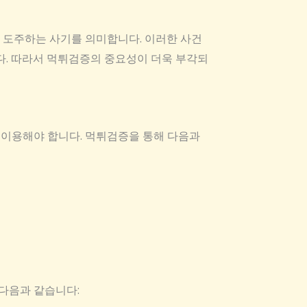
가 도주하는 사기를 의미합니다. 이러한 사건
다. 따라서 먹튀검증의 중요성이 더욱 부각되
 이용해야 합니다. 먹튀검증을 통해 다음과
 다음과 같습니다: