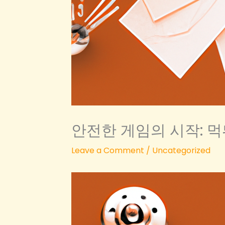
안전한 게임의 시작: 
Leave a Comment
/
Uncategorized