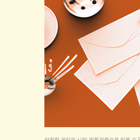
안전한 게임의 시작: 먹튀검증으로 믿을 수 