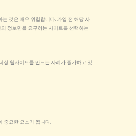
는 것은 매우 위험합니다. 가입 전 해당 사
소한의 정보만을 요구하는 사이트를 선택하는
 피싱 웹사이트를 만드는 사례가 증가하고 있
이 중요한 요소가 됩니다.