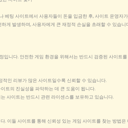
이나 베팅 사이트에서 사용자들이 돈을 입금한 후, 사이트 운영자
번하게 발생하며, 사용자에게 큰 재정적 손실을 초래할 수 있습니
입니다. 안전한 게임 환경을 위해서는 반드시 검증된 사이트를
 긍정적인 리뷰가 많은 사이트일수록 신뢰할 수 있습니다.
사이트의 진실성을 파악하는 데 큰 도움이 됩니다.
되는 사이트는 반드시 관련 라이센스를 보유하고 있습니다.
다. 이들 사이트를 통해 신뢰성 있는 게임 사이트를 찾는 방법은