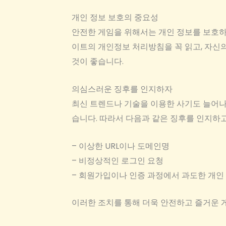
개인 정보 보호의 중요성
안전한 게임을 위해서는 개인 정보를 보호하는
이트의 개인정보 처리방침을 꼭 읽고, 자신
것이 좋습니다.
의심스러운 징후를 인지하자
최신 트렌드나 기술을 이용한 사기도 늘어나
습니다. 따라서 다음과 같은 징후를 인지하
– 이상한 URL이나 도메인명
– 비정상적인 로그인 요청
– 회원가입이나 인증 과정에서 과도한 개인
이러한 조치를 통해 더욱 안전하고 즐거운 