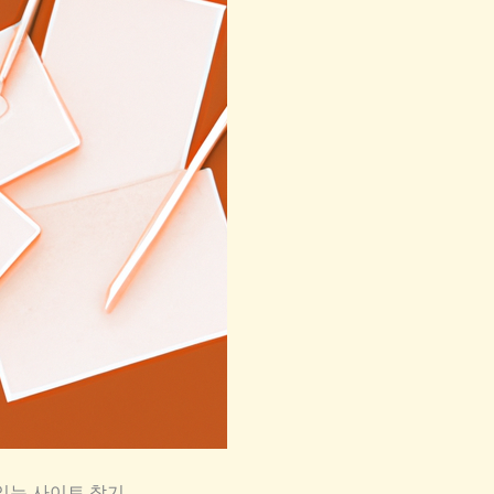
있는 사이트 찾기