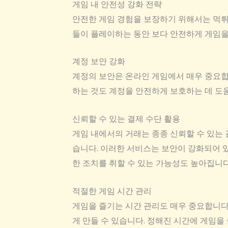
게임 내 안전성 강화 전략
안전한 게임 경험을 보장하기 위해서는 먹튀
들이 플레이하는 동안 보다 안전하게 게임을
계정 보안 강화
계정의 보안은 온라인 게임에서 매우 중요합니
하는 것도 계정을 안전하게 보호하는 데 도
신뢰할 수 있는 결제 수단 활용
게임 내에서의 거래는 종종 신뢰할 수 있는 
습니다. 이러한 서비스는 보안이 강화되어 있
한 조치를 취할 수 있는 가능성도 높아집니다
적절한 게임 시간 관리
게임을 즐기는 시간 관리도 매우 중요합니다.
게 만들 수 있습니다. 정해진 시간에 게임을