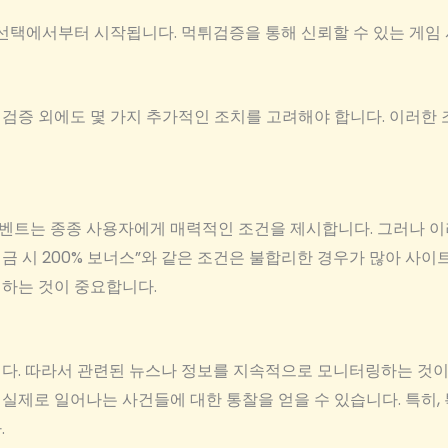
 선택에서부터 시작됩니다. 먹튀검증을 통해 신뢰할 수 있는 게임
검증 외에도 몇 가지 추가적인 조치를 고려해야 합니다. 이러한
벤트는 종종 사용자에게 매력적인 조건을 제시합니다. 그러나 
입금 시 200% 보너스”와 같은 조건은 불합리한 경우가 많아 사이
하는 것이 중요합니다.
다. 따라서 관련된 뉴스나 정보를 지속적으로 모니터링하는 것이
실제로 일어나는 사건들에 대한 통찰을 얻을 수 있습니다. 특히,
.