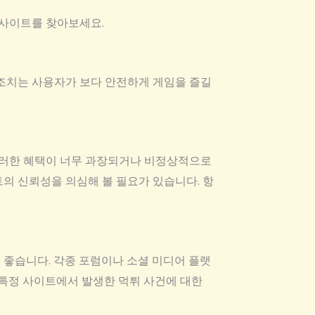
 사이트를 찾아보세요.
 조치는 사용자가 보다 안전하게 게임을 즐길
이러한 혜택이 너무 과장되거나 비정상적으로
트의 신뢰성을 의심해 볼 필요가 있습니다. 항
 좋습니다. 각종 포럼이나 소셜 미디어 플랫
 특정 사이트에서 발생한 먹튀 사건에 대한