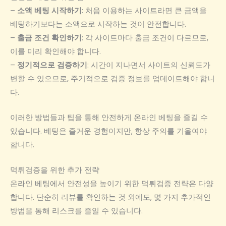
–
소액 베팅 시작하기
: 처음 이용하는 사이트라면 큰 금액을
베팅하기보다는 소액으로 시작하는 것이 안전합니다.
–
출금 조건 확인하기
: 각 사이트마다 출금 조건이 다르므로,
이를 미리 확인해야 합니다.
–
정기적으로 검증하기
: 시간이 지나면서 사이트의 신뢰도가
변할 수 있으므로, 주기적으로 검증 정보를 업데이트해야 합니
다.
이러한 방법들과 팁을 통해 안전하게 온라인 베팅을 즐길 수
있습니다. 베팅은 즐거운 경험이지만, 항상 주의를 기울여야
합니다.
먹튀검증을 위한 추가 전략
온라인 베팅에서 안전성을 높이기 위한 먹튀검증 전략은 다양
합니다. 단순히 리뷰를 확인하는 것 외에도, 몇 가지 추가적인
방법을 통해 리스크를 줄일 수 있습니다.