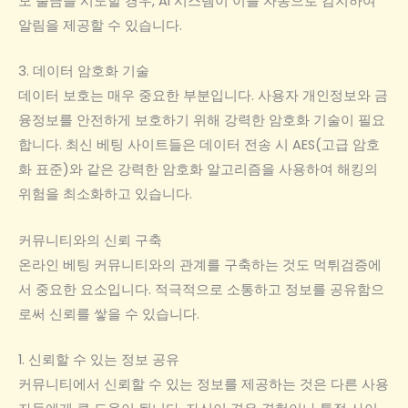
모 출금을 시도할 경우, AI 시스템이 이를 자동으로 감지하여
알림을 제공할 수 있습니다.
3. 데이터 암호화 기술
데이터 보호는 매우 중요한 부분입니다. 사용자 개인정보와 금
융정보를 안전하게 보호하기 위해 강력한 암호화 기술이 필요
합니다. 최신 베팅 사이트들은 데이터 전송 시 AES(고급 암호
화 표준)와 같은 강력한 암호화 알고리즘을 사용하여 해킹의
위험을 최소화하고 있습니다.
커뮤니티와의 신뢰 구축
온라인 베팅 커뮤니티와의 관계를 구축하는 것도 먹튀검증에
서 중요한 요소입니다. 적극적으로 소통하고 정보를 공유함으
로써 신뢰를 쌓을 수 있습니다.
1. 신뢰할 수 있는 정보 공유
커뮤니티에서 신뢰할 수 있는 정보를 제공하는 것은 다른 사용