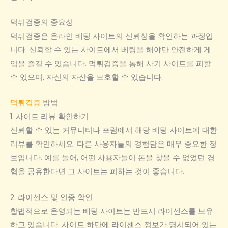
먹튀검증의 중요성
먹튀검증은 온라인 베팅 사이트의 신뢰성을 확인하는 과정입
니다. 신뢰할 수 있는 사이트에서 베팅을 해야만 안전하게 게
임을 즐길 수 있습니다. 먹튀검증을 통해 사기 사이트를 피할
수 있으며, 자신의 자산을 보호할 수 있습니다.
먹튀검증
방법
1. 사이트 리뷰 확인하기
신뢰할 수 있는 커뮤니티나 포럼에서 해당 베팅 사이트에 대한
리뷰를 확인하세요. 다른 사용자들의 경험담은 매우 중요한 정
보입니다. 예를 들어, 어떤 사용자들이 돈을 찾을 수 없었던 경
험을 공유한다면 그 사이트는 피하는 것이 좋습니다.
2. 라이센스 및 인증 확인
합법적으로 운영되는 베팅 사이트는 반드시 라이센스를 보유
하고 있습니다. 사이트 하단에 라이센스 정보가 명시되어 있는