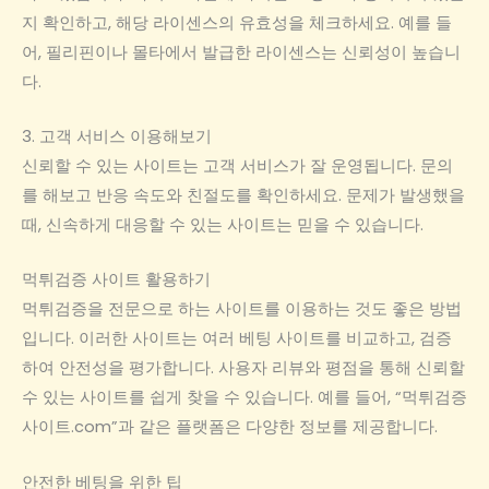
지 확인하고, 해당 라이센스의 유효성을 체크하세요. 예를 들
어, 필리핀이나 몰타에서 발급한 라이센스는 신뢰성이 높습니
다.
3. 고객 서비스 이용해보기
신뢰할 수 있는 사이트는 고객 서비스가 잘 운영됩니다. 문의
를 해보고 반응 속도와 친절도를 확인하세요. 문제가 발생했을
때, 신속하게 대응할 수 있는 사이트는 믿을 수 있습니다.
먹튀검증 사이트 활용하기
먹튀검증을 전문으로 하는 사이트를 이용하는 것도 좋은 방법
입니다. 이러한 사이트는 여러 베팅 사이트를 비교하고, 검증
하여 안전성을 평가합니다. 사용자 리뷰와 평점을 통해 신뢰할
수 있는 사이트를 쉽게 찾을 수 있습니다. 예를 들어, “먹튀검증
사이트.com”과 같은 플랫폼은 다양한 정보를 제공합니다.
안전한 베팅을 위한 팁