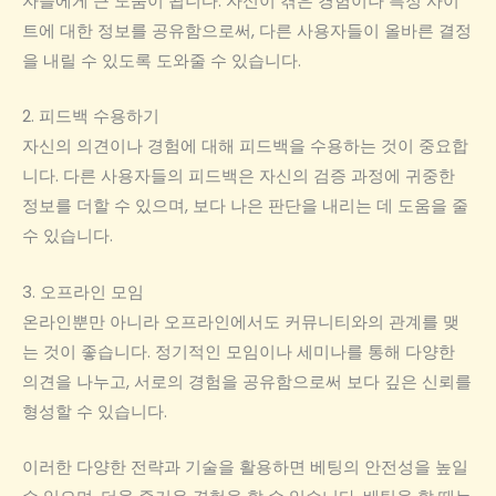
자들에게 큰 도움이 됩니다. 자신이 겪은 경험이나 특정 사이
트에 대한 정보를 공유함으로써, 다른 사용자들이 올바른 결정
을 내릴 수 있도록 도와줄 수 있습니다.
2. 피드백 수용하기
자신의 의견이나 경험에 대해 피드백을 수용하는 것이 중요합
니다. 다른 사용자들의 피드백은 자신의 검증 과정에 귀중한
정보를 더할 수 있으며, 보다 나은 판단을 내리는 데 도움을 줄
수 있습니다.
3. 오프라인 모임
온라인뿐만 아니라 오프라인에서도 커뮤니티와의 관계를 맺
는 것이 좋습니다. 정기적인 모임이나 세미나를 통해 다양한
의견을 나누고, 서로의 경험을 공유함으로써 보다 깊은 신뢰를
형성할 수 있습니다.
이러한 다양한 전략과 기술을 활용하면 베팅의 안전성을 높일