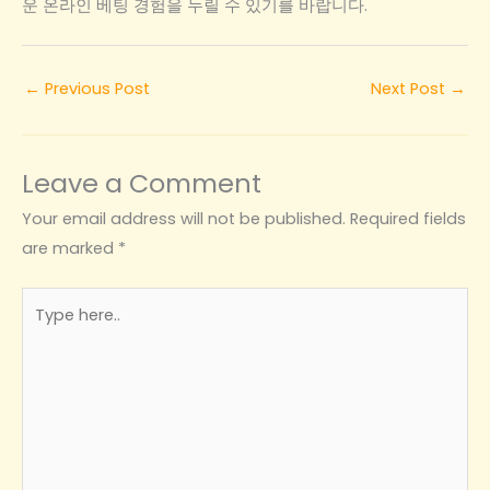
운 온라인 베팅 경험을 누릴 수 있기를 바랍니다.
←
Previous Post
Next Post
→
Leave a Comment
Your email address will not be published.
Required fields
are marked
*
Type
here..