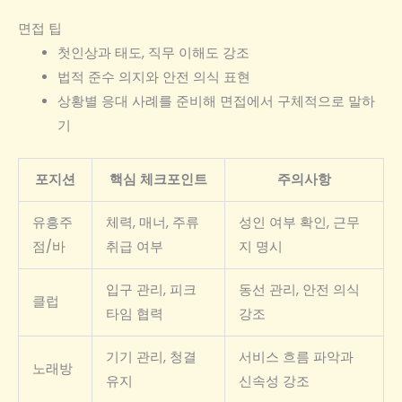
면접 팁
첫인상과 태도, 직무 이해도 강조
법적 준수 의지와 안전 의식 표현
상황별 응대 사례를 준비해 면접에서 구체적으로 말하
기
포지션
핵심 체크포인트
주의사항
유흥주
체력, 매너, 주류
성인 여부 확인, 근무
점/바
취급 여부
지 명시
입구 관리, 피크
동선 관리, 안전 의식
클럽
타임 협력
강조
기기 관리, 청결
서비스 흐름 파악과
노래방
유지
신속성 강조