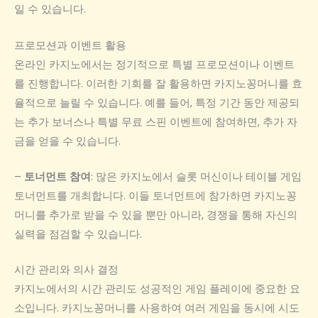
일 수 있습니다.
프로모션과 이벤트 활용
온라인 카지노에서는 정기적으로 특별 프로모션이나 이벤트
를 진행합니다. 이러한 기회를 잘 활용하면 카지노꽁머니를 효
율적으로 늘릴 수 있습니다. 예를 들어, 특정 기간 동안 제공되
는 추가 보너스나 특별 무료 스핀 이벤트에 참여하면, 추가 자
금을 얻을 수 있습니다.
–
토너먼트 참여
: 많은 카지노에서 슬롯 머신이나 테이블 게임
토너먼트를 개최합니다. 이들 토너먼트에 참가하면 카지노꽁
머니를 추가로 받을 수 있을 뿐만 아니라, 경쟁을 통해 자신의
실력을 점검할 수 있습니다.
시간 관리와 의사 결정
카지노에서의 시간 관리도 성공적인 게임 플레이에 중요한 요
소입니다. 카지노꽁머니를 사용하여 여러 게임을 동시에 시도