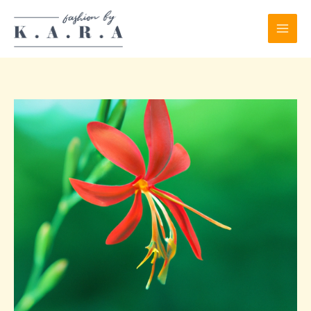
Skip
to
content