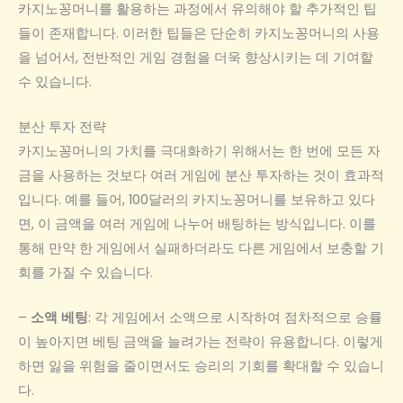
카지노꽁머니를 활용하는 과정에서 유의해야 할 추가적인 팁
들이 존재합니다. 이러한 팁들은 단순히 카지노꽁머니의 사용
을 넘어서, 전반적인 게임 경험을 더욱 향상시키는 데 기여할
수 있습니다.
분산 투자 전략
카지노꽁머니의 가치를 극대화하기 위해서는 한 번에 모든 자
금을 사용하는 것보다 여러 게임에 분산 투자하는 것이 효과적
입니다. 예를 들어, 100달러의 카지노꽁머니를 보유하고 있다
면, 이 금액을 여러 게임에 나누어 배팅하는 방식입니다. 이를
통해 만약 한 게임에서 실패하더라도 다른 게임에서 보충할 기
회를 가질 수 있습니다.
–
소액 베팅
: 각 게임에서 소액으로 시작하여 점차적으로 승률
이 높아지면 베팅 금액을 늘려가는 전략이 유용합니다. 이렇게
하면 잃을 위험을 줄이면서도 승리의 기회를 확대할 수 있습니
다.