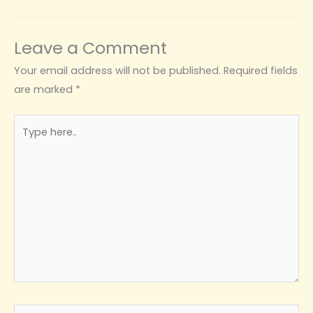
Leave a Comment
Your email address will not be published.
Required fields
are marked
*
Type
here..
Name*