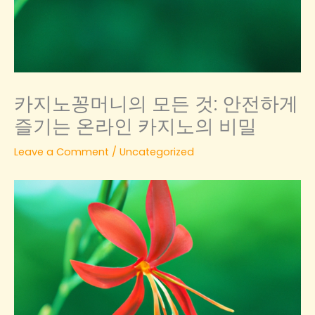
카지노꽁머니의 모든 것: 안전하게
즐기는 온라인 카지노의 비밀
Leave a Comment
/
Uncategorized