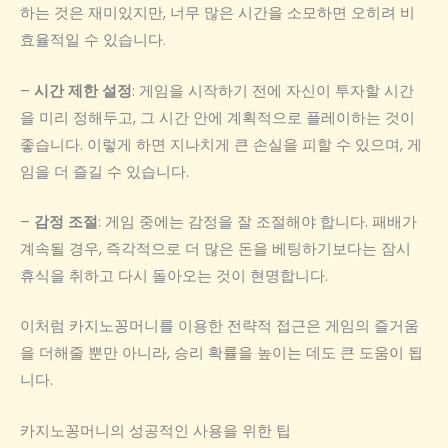
하는 것은 재미있지만, 너무 많은 시간을 소모하면 오히려 비
효율적일 수 있습니다.
–
시간 제한 설정
: 게임을 시작하기 전에 자신이 투자할 시간
을 미리 정해두고, 그 시간 안에 계획적으로 플레이하는 것이
좋습니다. 이렇게 하면 지나치게 큰 손실을 피할 수 있으며, 게
임을 더 즐길 수 있습니다.
–
감정 조절
: 게임 중에는 감정을 잘 조절해야 합니다. 패배가
계속될 경우, 즉각적으로 더 많은 돈을 베팅하기보다는 잠시
휴식을 취하고 다시 돌아오는 것이 현명합니다.
이처럼 카지노꽁머니를 이용한 전략적 접근은 게임의 즐거움
을 더해줄 뿐만 아니라, 승리 확률을 높이는 데도 큰 도움이 됩
니다.
카지노꽁머니의 성공적인 사용을 위한 팁