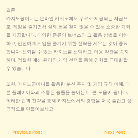
결론
카지노꽁머니는 온라인 카지노에서 무료로 제공되는 자금으
로, 게임을 즐기면서 실제 돈을 걸지 않을 수 있는 소중한 기회
를 제공합니다. 다양한 종류의 보너스와 그 활용 방법을 이해
하고, 안전하게 게임을 즐기기 위한 전략을 세우는 것이 중요
합니다. 신뢰할 수 있는 카지노를 선택하고, 이용 약관을 숙지
하며, 적절한 예산 관리와 게임 선택을 통해 경험을 극대화할
수 있습니다.
또한, 카지노꽁머니를 활용한 분산 투자 및 게임 규칙 이해, 다
른 플레이어와의 소통은 승률을 높이는 데 큰 도움이 됩니다.
이러한 팁과 전략을 통해 카지노에서의 경험을 더욱 즐겁고 성
공적으로 만들어보세요.
←
Previous Post
Next Post
→