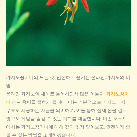
카지노꽁머니의 모든 것: 안전하게 즐기는 온라인 카지노의 비
밀
온라인 카지노의 세계로 들어서면서 많은 이들이 ‘
카지노꽁머
니
‘라는 용어를 접하게 됩니다. 이는 기본적으로 카지노에서
무료로 제공하는 자금을 의미하며, 이를 통해 실제 돈을 걸지
않고도 게임을 즐길 수 있는 기회를 제공합니다. 이번 포스트
에서는 카지노꽁머니에 대해 깊이 있게 알아보고, 안전하게 즐
길 수 있는 방법을 소개하겠습니다.