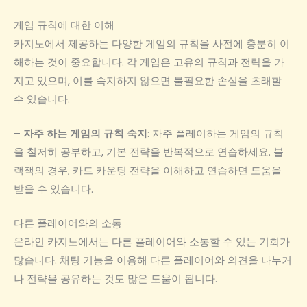
게임 규칙에 대한 이해
카지노에서 제공하는 다양한 게임의 규칙을 사전에 충분히 이
해하는 것이 중요합니다. 각 게임은 고유의 규칙과 전략을 가
지고 있으며, 이를 숙지하지 않으면 불필요한 손실을 초래할
수 있습니다.
–
자주 하는 게임의 규칙 숙지
: 자주 플레이하는 게임의 규칙
을 철저히 공부하고, 기본 전략을 반복적으로 연습하세요. 블
랙잭의 경우, 카드 카운팅 전략을 이해하고 연습하면 도움을
받을 수 있습니다.
다른 플레이어와의 소통
온라인 카지노에서는 다른 플레이어와 소통할 수 있는 기회가
많습니다. 채팅 기능을 이용해 다른 플레이어와 의견을 나누거
나 전략을 공유하는 것도 많은 도움이 됩니다.