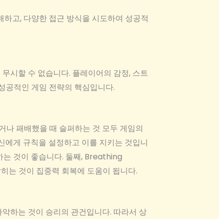
해하고, 다양한 접근 방식을 시도하여 성공적
무시할 수 없습니다. 플레이어의 감정, 스트
 성공적인 게임 전략의 핵심입니다.
거나 패배했을 때 슬퍼하는 것 모두 게임의
 자신에게 규칙을 설정하고 이를 지키는 것입니
것이 좋습니다. 둘째, Breathing
라앉히는 것이 집중력 회복에 도움이 됩니다.
파악하는 것이 승리의 관건입니다. 따라서 상