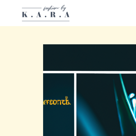
Skip
to
content