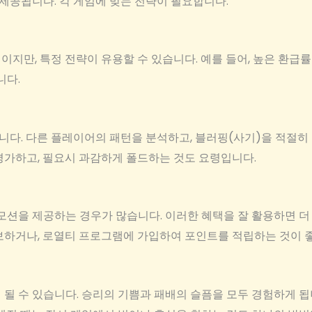
공됩니다. 각 게임에 맞는 전략이 필요합니다.
지만, 특정 전략이 유용할 수 있습니다. 예를 들어, 높은 환급률(
니다.
다. 다른 플레이어의 패턴을 분석하고, 블러핑(사기)을 적절히 
평가하고, 필요시 과감하게 폴드하는 것도 요령입니다.
을 제공하는 경우가 많습니다. 이러한 혜택을 잘 활용하면 더 많
보하거나, 로열티 프로그램에 가입하여 포인트를 적립하는 것이 
 될 수 있습니다. 승리의 기쁨과 패배의 슬픔을 모두 경험하게 됩