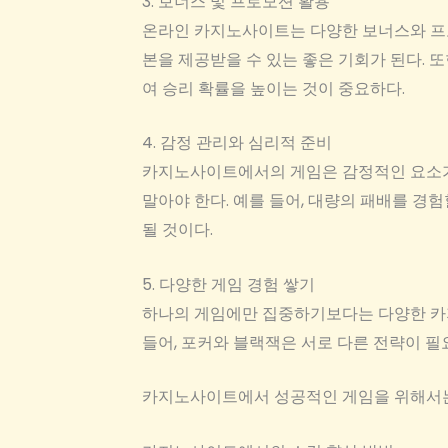
3. 보너스 및 프로모션 활용
온라인 카지노사이트는 다양한 보너스와 프로
본을 제공받을 수 있는 좋은 기회가 된다. 
여 승리 확률을 높이는 것이 중요하다.
4. 감정 관리와 심리적 준비
카지노사이트에서의 게임은 감정적인 요소가 
말아야 한다. 예를 들어, 대량의 패배를 경
될 것이다.
5. 다양한 게임 경험 쌓기
하나의 게임에만 집중하기보다는 다양한 카지
들어, 포커와 블랙잭은 서로 다른 전략이 필
카지노사이트에서 성공적인 게임을 위해서는