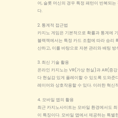
어, 슬롯 머신의 경우 특정 패턴이 반복되는
다.
2. 통계적 접근법
카지노 게임은 기본적으로 확률과 통계에 기초
블랙잭에서는 특정 카드 조합에 따라 승리 
산하고, 이를 바탕으로 자본 관리와 배팅 방
3. 최신 기술 활용
온라인 카지노는 VR(가상 현실)과 AR(증
다 현실감 있게 플레이할 수 있도록 도와준다
레이어와 상호작용할 수 있다. 이러한 혁신적
4. 모바일 앱의 활용
최근 카지노사이트는 모바일 환경에서도 최적
이 특징이다. 모바일 앱에서 제공하는 특별한