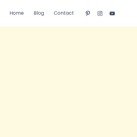
Home
Blog
Contact