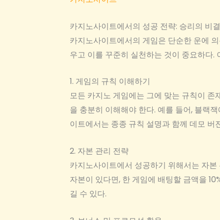
카지노사이트에서의 성공 전략: 승리의 비결
카지노사이트에서의 게임은 단순한 운에 의존
우고 이를 꾸준히 실천하는 것이 중요하다.
1. 게임의 규칙 이해하기
모든 카지노 게임에는 그에 맞는 규칙이 존재
을 충분히 이해해야 한다. 예를 들어, 블랙
이트에서는 종종 규칙 설명과 함께 데모 버전
2. 자본 관리 전략
카지노사이트에서 성공하기 위해서는 자본 관리
자본이 있다면, 한 게임에 배팅할 금액을 10
길 수 있다.