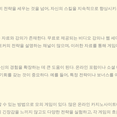
전략을 세우는 것을 넘어, 자신의 스킬을 지속적으로 향상시키는
 자료와 강의가 존재한다. 무료로 제공되는 비디오 강의나 웹 세
포커의 전략을 설명하는 채널이 많으며, 이러한 자료를 통해 게임에
신의 경험을 확장하는 데 큰 도움이 된다. 온라인 포럼이나 소셜
 기회를 갖는 것이 중요하다. 예를 들어, 특정 전략이나 보너스를
할 수 있는 방법으로 모의 게임이 있다. 많은 온라인 카지노사이
 긴장감을 느끼지 않고도 다양한 전략을 실험하고, 각 게임의 흐름을