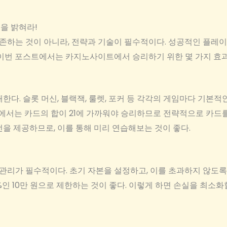
을 밝혀라!
하는 것이 아니라, 전략과 기술이 필수적이다. 성공적인 플레이
 이번 포스트에서는 카지노사이트에서 승리하기 위한 몇 가지 효
한다. 슬롯 머신, 블랙잭, 룰렛, 포커 등 각각의 게임마다 기본적
잭에서는 카드의 합이 21에 가까워야 승리하므로 전략적으로 카드
을 제공하므로, 이를 통해 미리 연습해보는 것이 좋다.
가 필수적이다. 초기 자본을 설정하고, 이를 초과하지 않도록 하는
%인 10만 원으로 제한하는 것이 좋다. 이렇게 하면 손실을 최소화