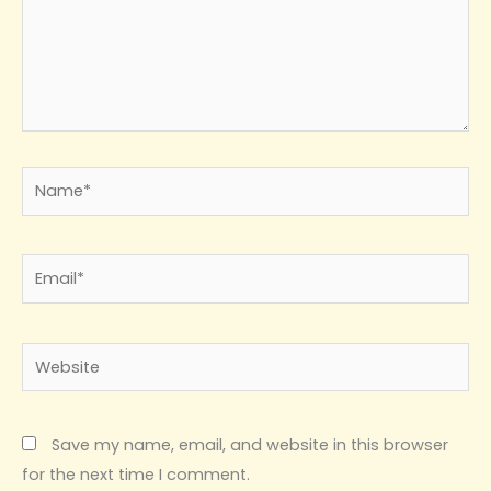
Name*
Email*
Website
Save my name, email, and website in this browser
for the next time I comment.