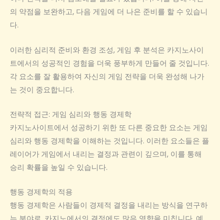
의 약점을 보완하고, 다음 게임에 더 나은 준비를 할 수 있습니
다.
이러한 심리적 준비와 환경 조성, 게임 후 분석은 카지노사이
트에서의 성공적인 경험을 더욱 풍부하게 만들어 줄 것입니다.
각 요소를 잘 활용하여 자신의 게임 전략을 더욱 완성해 나가
는 것이 중요합니다.
전략적 접근: 게임 심리와 행동 경제학
카지노사이트에서 성공하기 위한 또 다른 중요한 요소는 게임
심리와 행동 경제학을 이해하는 것입니다. 이러한 요소들은 플
레이어가 게임에서 내리는 결정과 관련이 깊으며, 이를 통해
승리 확률을 높일 수 있습니다.
행동 경제학의 적용
행동 경제학은 사람들이 경제적 결정을 내리는 방식을 연구하
는 분야로, 카지노에서의 결정에도 많은 영향을 미칩니다. 예