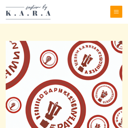
Skip
to
content