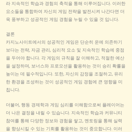
라 지속적인 학습과 경험의 축적을 통해 이루어집니다. 이러한
요소들을 통합하여 자신의 게임 전략을 발전시켜 나간다면 더
욱 풍부하고 성공적인 게임 경험을 누릴 수 있을 것 입니다.
결론
카지노사이트에서의 성공적인 게임은 단순히 운에 의존하기
보다는 전략, 자금 관리, 심리적 요소 및 지속적인 학습에 중점
을 두어야 합니다. 각 게임의 규칙을 잘 이해하고, 적절한 예산
을 설정하며, 보너스와 프로모션을 활용하는 것이 승리 확률을
높이는 데 필수적입니다. 또한, 자신의 감정을 조절하고, 유리
한 환경을 조성하는 것이 성공적인 게임 경험에 큰 영향을 미
칩니다.
더불어, 행동 경제학과 게임 심리를 이해함으로써 플레이어는
더 나은 결정을 내릴 수 있습니다. 지속적인 학습과 커뮤니티
참여를 통해 다양한 정보와 경험을 쌓고, 멘토링을 통해 실력
을 향상시킬 수 있는 기회를 활용하는 것이 중요합니다. 이러