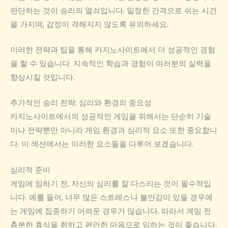
판단하는 것이 승리의 열쇠입니다. 일정한 간격으로 쉬는 시간
을 가지며, 감정이 격해지지 않도록 유의하세요.
이러한 전략과 팁을 통해 카지노사이트에서 더 성공적인 경험
을 할 수 있습니다. 지속적인 학습과 경험이 여러분의 실력을
향상시킬 것입니다.
추가적인 승리 전략: 심리와 환경의 중요성
카지노사이트에서의 성공적인 게임을 위해서는 단순히 기술
이나 전략뿐만 아니라 게임 환경과 심리적 요소 또한 중요합니
다. 이 섹션에서는 이러한 요소들을 다루어 보겠습니다.
심리적 준비
게임에 임하기 전, 자신의 심리를 잘 다스리는 것이 필수적입
니다. 예를 들어, 너무 많은 스트레스나 불안감이 있을 경우에
는 게임에 집중하기 어려운 경우가 많습니다. 따라서 게임 전
충분한 휴식을 취하고 편안한 마음으로 임하는 것이 좋습니다.