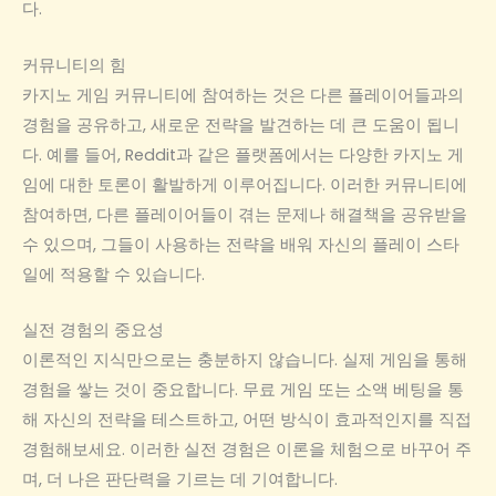
다.
커뮤니티의 힘
카지노 게임 커뮤니티에 참여하는 것은 다른 플레이어들과의
경험을 공유하고, 새로운 전략을 발견하는 데 큰 도움이 됩니
다. 예를 들어, Reddit과 같은 플랫폼에서는 다양한 카지노 게
임에 대한 토론이 활발하게 이루어집니다. 이러한 커뮤니티에
참여하면, 다른 플레이어들이 겪는 문제나 해결책을 공유받을
수 있으며, 그들이 사용하는 전략을 배워 자신의 플레이 스타
일에 적용할 수 있습니다.
실전 경험의 중요성
이론적인 지식만으로는 충분하지 않습니다. 실제 게임을 통해
경험을 쌓는 것이 중요합니다. 무료 게임 또는 소액 베팅을 통
해 자신의 전략을 테스트하고, 어떤 방식이 효과적인지를 직접
경험해보세요. 이러한 실전 경험은 이론을 체험으로 바꾸어 주
며, 더 나은 판단력을 기르는 데 기여합니다.