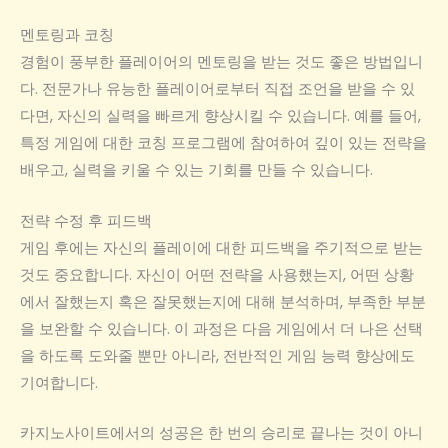
멘토링과 코칭
경험이 풍부한 플레이어의 멘토링을 받는 것도 좋은 방법입니
다. 전문가나 유능한 플레이어로부터 직접 조언을 받을 수 있
다면, 자신의 실력을 빠르게 향상시킬 수 있습니다. 예를 들어,
특정 게임에 대한 코칭 프로그램에 참여하여 깊이 있는 전략을
배우고, 실력을 키울 수 있는 기회를 만들 수 있습니다.
전략 수정 후 피드백
게임 후에는 자신의 플레이에 대한 피드백을 주기적으로 받는
것도 중요합니다. 자신이 어떤 전략을 사용했는지, 어떤 상황
에서 잘했는지 혹은 잘못했는지에 대해 분석하며, 부족한 부분
을 보완할 수 있습니다. 이 과정은 다음 게임에서 더 나은 선택
을 하도록 도와줄 뿐만 아니라, 전반적인 게임 능력 향상에도
기여합니다.
카지노사이트에서의 성공은 한 번의 승리로 끝나는 것이 아니