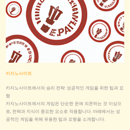
카지노사이트
카지노사이트에서의 승리 전략: 성공적인 게임을 위한 팁과 요
령
카지노사이트에서의 게임은 단순한 운에 의존하는 것 이상으
로, 전략과 지식이 중요한 요소로 작용합니다. 아래에서는 성
공적인 게임을 위해 유용한 팁과 요령을 소개합니다.