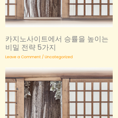
카지노사이트에서 승률을 높이는
비밀 전략 5가지
Leave a Comment
/
Uncategorized