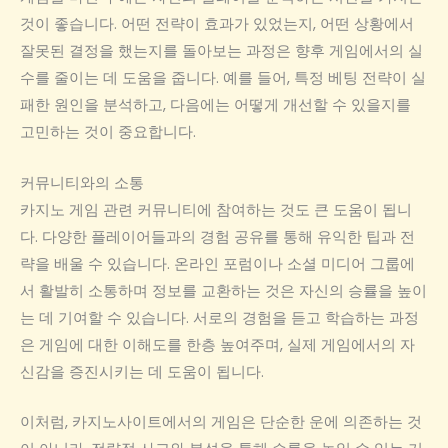
것이 좋습니다. 어떤 전략이 효과가 있었는지, 어떤 상황에서
잘못된 결정을 했는지를 돌아보는 과정은 향후 게임에서의 실
수를 줄이는 데 도움을 줍니다. 예를 들어, 특정 베팅 전략이 실
패한 원인을 분석하고, 다음에는 어떻게 개선할 수 있을지를
고민하는 것이 중요합니다.
커뮤니티와의 소통
카지노 게임 관련 커뮤니티에 참여하는 것도 큰 도움이 됩니
다. 다양한 플레이어들과의 경험 공유를 통해 유익한 팁과 전
략을 배울 수 있습니다. 온라인 포럼이나 소셜 미디어 그룹에
서 활발히 소통하며 정보를 교환하는 것은 자신의 승률을 높이
는 데 기여할 수 있습니다. 서로의 경험을 듣고 학습하는 과정
은 게임에 대한 이해도를 한층 높여주며, 실제 게임에서의 자
신감을 증진시키는 데 도움이 됩니다.
이처럼, 카지노사이트에서의 게임은 단순한 운에 의존하는 것