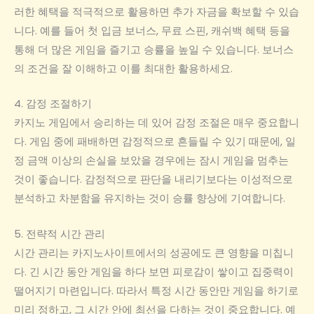
러한 혜택을 적극적으로 활용하면 추가 자금을 확보할 수 있습
니다. 예를 들어 첫 입금 보너스, 무료 스핀, 캐쉬백 혜택 등을
통해 더 많은 게임을 즐기고 승률을 높일 수 있습니다. 보너스
의 조건을 잘 이해하고 이를 최대한 활용하세요.
4. 감정 조절하기
카지노 게임에서 승리하는 데 있어 감정 조절은 매우 중요합니
다. 게임 중에 패배하면 감정적으로 흔들릴 수 있기 때문에, 일
정 금액 이상의 손실을 보았을 경우에는 잠시 게임을 멈추는
것이 좋습니다. 감정적으로 판단을 내리기보다는 이성적으로
분석하고 차분함을 유지하는 것이 승률 향상에 기여합니다.
5. 전략적 시간 관리
시간 관리는 카지노사이트에서의 성공에도 큰 영향을 미칩니
다. 긴 시간 동안 게임을 하다 보면 피로감이 쌓이고 집중력이
떨어지기 마련입니다. 따라서 특정 시간 동안만 게임을 하기로
미리 정하고, 그 시간 안에 최선을 다하는 것이 중요합니다. 예