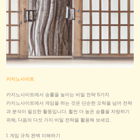
카지노사이트
카지노사이트에서 승률을 높이는 비밀 전략 5가지
카지노사이트에서 게임을 하는 것은 단순한 오락을 넘어 전략
과 분석이 필요한 활동입니다. 휠씬 더 높은 승률을 자랑하기
위해, 다음의 다섯 가지 비밀 전략을 활용해 보세요.
1. 게임 규칙 완벽 이해하기