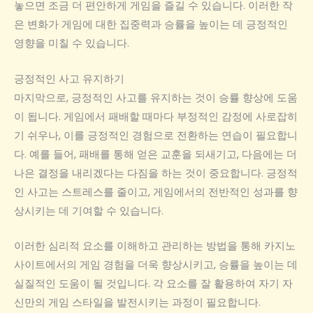
놓으면 조금 더 편안하게 게임을 즐길 수 있습니다. 이러한 작
은 변화가 게임에 대한 집중력과 승률을 높이는 데 긍정적인
영향을 미칠 수 있습니다.
긍정적인 사고 유지하기
마지막으로, 긍정적인 사고를 유지하는 것이 승률 향상에 도움
이 됩니다. 게임에서 패배할 때마다 부정적인 감정에 사로잡히
기 쉬우나, 이를 긍정적인 경험으로 전환하는 연습이 필요합니
다. 예를 들어, 패배를 통해 얻은 교훈을 되새기고, 다음에는 더
나은 결정을 내리겠다는 다짐을 하는 것이 중요합니다. 긍정적
인 사고는 스트레스를 줄이고, 게임에서의 전반적인 성과를 향
상시키는 데 기여할 수 있습니다.
이러한 심리적 요소를 이해하고 관리하는 방법을 통해 카지노
사이트에서의 게임 경험을 더욱 향상시키고, 승률을 높이는 데
실질적인 도움이 될 것입니다. 각 요소를 잘 활용하여 자기 자
신만의 게임 스타일을 발전시키는 과정이 필요합니다.