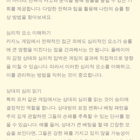
이 아니라, 전략적 사고와 분석을 통해 승률을 높일 수 있는 기
회를 제공합니다. 다양한 전략과 팁을 활용해 나만의 승률 향
상 방법을 찾아보세요.
심리적 요소 이해하기
카지노 게임에서 전략적인 접근 외에도 심리적인 요소가 승률
에 큰 영향을 미친다는 점을 간과해서는 안 됩니다. 플레이어
의 감정 상태와 심리적 압박은 게임의 결과에 직접적으로 영향
을 미칠 수 있습니다. 따라서 이러한 심리적 요소를 이해하고,
이를 관리하는 방법을 익히는 것이 중요합니다.
상대의 심리 읽기
특히 포커 같은 게임에서는 상대의 심리를 읽는 것이 승리에
결정적인 역할을 합니다. 상대방의 표정 변화나 베팅 패턴을
주의 깊게 관찰하면 그들의 손패를 추측할 수 있는 단서를 얻
을 수 있습니다. 예를 들어, 상대가 큰 베팅을 할 때 긴장한 모
습을 보인다면, 그들은 강한 패를 가지고 있지 않을 가능성이