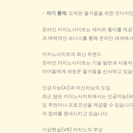
–
자기 통제
: 도박은 즐거움을 위한 것이지
온라인 카지노사이트는 재미와 흥미를 제공할
과 매력적인 보너스를 통해 온라인 세계에서
카지노사이트의 최신 트렌드
온라인 카지노사이트는 기술 발전과 사용자 
이어들에게 새로운 즐거움을 선사하고 있습니
인공지능(AI)과 머신러닝의 도입
최근 많은 카지노사이트에서는 인공지능(AI
임 추천이나 프로모션을 제공할 수 있습니다
자 참여를 증대시키고 있습니다.
가상현실(VR) 카지노의 부상