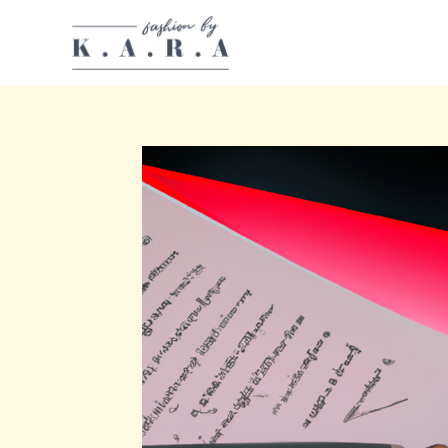
Skip
to
content