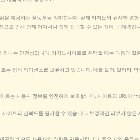
을 제공하는 플랫폼을 의미합니다. 실제 카지노와 유사한 경험을 제
발전으로 인해 언제 어디서나 쉽게 접근할 수 있는 점이 큰 매력입니
중 하나는 안전성입니다. 카지노사이트를 선택할 때는 다음과 같은
이트는 정식 라이센스를 보유하고 있습니다. 예를 들어, 말리타, 
 사이트는 사용자 정보를 안전하게 보호합니다. 사이트의 URL이 “ht
해 사이트의 신뢰도를 평가할 수 있습니다. 부정적인 리뷰가 많은
공하여 모든 사용자의 취향을 만족시킵니다. 주요 게임 종류는