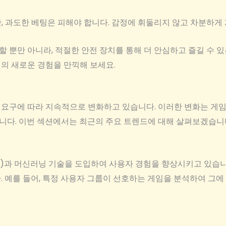
만, 과도한 베팅은 피해야 합니다. 감정에 휘둘리지 않고 차분하게
 뿐만 아니라, 적절한 안전 장치를 통해 더 안심하고 즐길 수 있
의 새로운 경험을 만끽해 보세요.
요구에 따라 지속적으로 변화하고 있습니다. 이러한 변화는 게임
다. 이번 섹션에서는 최근의 주요 트렌드에 대해 살펴보겠습니
)과 머신러닝 기술을 도입하여 사용자 경험을 향상시키고 있습니다
. 예를 들어, 특정 사용자 그룹이 선호하는 게임을 분석하여 그