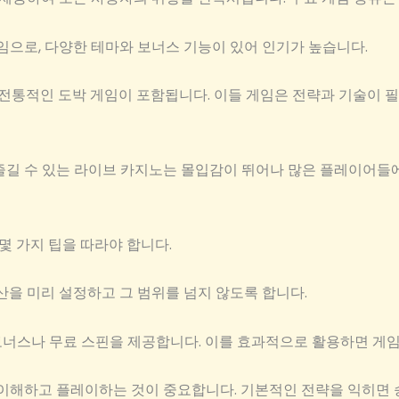
게임으로, 다양한 테마와 보너스 기능이 있어 인기가 높습니다.
같은 전통적인 도박 게임이 포함됩니다. 이들 게임은 전략과 기술이 
 즐길 수 있는 라이브 카지노는 몰입감이 뛰어나 많은 플레이어들
 가지 팁을 따라야 합니다.
예산을 미리 설정하고 그 범위를 넘지 않도록 합니다.
보너스나 무료 스핀을 제공합니다. 이를 효과적으로 활용하면 게임을
히 이해하고 플레이하는 것이 중요합니다. 기본적인 전략을 익히면 