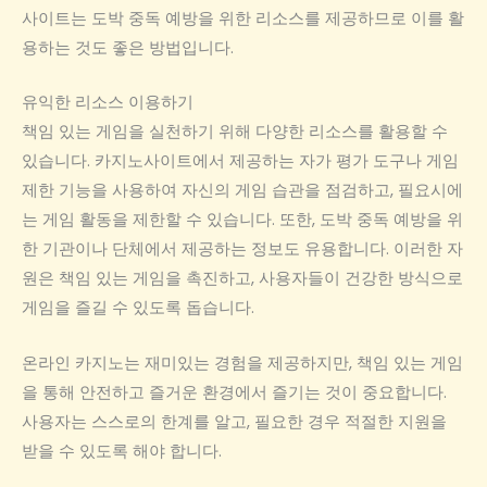
사이트는 도박 중독 예방을 위한 리소스를 제공하므로 이를 활
용하는 것도 좋은 방법입니다.
유익한 리소스 이용하기
책임 있는 게임을 실천하기 위해 다양한 리소스를 활용할 수
있습니다. 카지노사이트에서 제공하는 자가 평가 도구나 게임
제한 기능을 사용하여 자신의 게임 습관을 점검하고, 필요시에
는 게임 활동을 제한할 수 있습니다. 또한, 도박 중독 예방을 위
한 기관이나 단체에서 제공하는 정보도 유용합니다. 이러한 자
원은 책임 있는 게임을 촉진하고, 사용자들이 건강한 방식으로
게임을 즐길 수 있도록 돕습니다.
온라인 카지노는 재미있는 경험을 제공하지만, 책임 있는 게임
을 통해 안전하고 즐거운 환경에서 즐기는 것이 중요합니다.
사용자는 스스로의 한계를 알고, 필요한 경우 적절한 지원을
받을 수 있도록 해야 합니다.