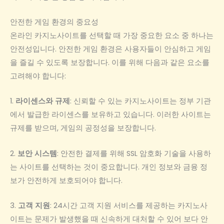
안전한 게임 환경의 중요성
온라인 카지노사이트를 선택할 때 가장 중요한 요소 중 하나는
안전성입니다. 안전한 게임 환경은 사용자들이 안심하고 게임
을 즐길 수 있도록 보장합니다. 이를 위해 다음과 같은 요소를
고려해야 합니다:
1.
라이센스와 규제
: 신뢰할 수 있는 카지노사이트는 정부 기관
에서 발급한 라이센스를 보유하고 있습니다. 이러한 사이트는
규제를 받으며, 게임의 공정성을 보장합니다.
2.
보안 시스템
: 안전한 결제를 위해 SSL 암호화 기술을 사용하
는 사이트를 선택하는 것이 중요합니다. 개인 정보와 금융 정
보가 안전하게 보호되어야 합니다.
3.
고객 지원
: 24시간 고객 지원 서비스를 제공하는 카지노사
이트는 문제가 발생했을 때 신속하게 대처할 수 있어 보다 안