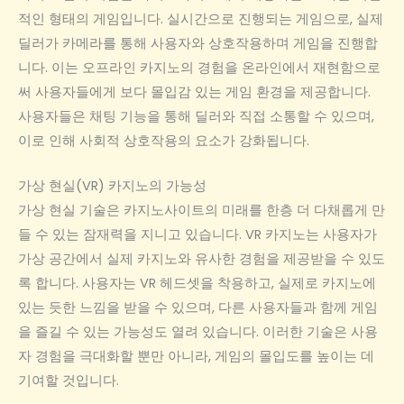
적인 형태의 게임입니다. 실시간으로 진행되는 게임으로, 실제
딜러가 카메라를 통해 사용자와 상호작용하며 게임을 진행합
니다. 이는 오프라인 카지노의 경험을 온라인에서 재현함으로
써 사용자들에게 보다 몰입감 있는 게임 환경을 제공합니다.
사용자들은 채팅 기능을 통해 딜러와 직접 소통할 수 있으며,
이로 인해 사회적 상호작용의 요소가 강화됩니다.
가상 현실(VR) 카지노의 가능성
가상 현실 기술은 카지노사이트의 미래를 한층 더 다채롭게 만
들 수 있는 잠재력을 지니고 있습니다. VR 카지노는 사용자가
가상 공간에서 실제 카지노와 유사한 경험을 제공받을 수 있도
록 합니다. 사용자는 VR 헤드셋을 착용하고, 실제로 카지노에
있는 듯한 느낌을 받을 수 있으며, 다른 사용자들과 함께 게임
을 즐길 수 있는 가능성도 열려 있습니다. 이러한 기술은 사용
자 경험을 극대화할 뿐만 아니라, 게임의 몰입도를 높이는 데
기여할 것입니다.