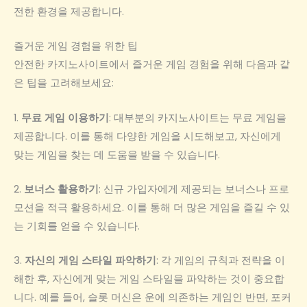
전한 환경을 제공합니다.
즐거운 게임 경험을 위한 팁
안전한 카지노사이트에서 즐거운 게임 경험을 위해 다음과 같
은 팁을 고려해보세요:
1.
무료 게임 이용하기
: 대부분의 카지노사이트는 무료 게임을
제공합니다. 이를 통해 다양한 게임을 시도해보고, 자신에게
맞는 게임을 찾는 데 도움을 받을 수 있습니다.
2.
보너스 활용하기
: 신규 가입자에게 제공되는 보너스나 프로
모션을 적극 활용하세요. 이를 통해 더 많은 게임을 즐길 수 있
는 기회를 얻을 수 있습니다.
3.
자신의 게임 스타일 파악하기
: 각 게임의 규칙과 전략을 이
해한 후, 자신에게 맞는 게임 스타일을 파악하는 것이 중요합
니다. 예를 들어, 슬롯 머신은 운에 의존하는 게임인 반면, 포커