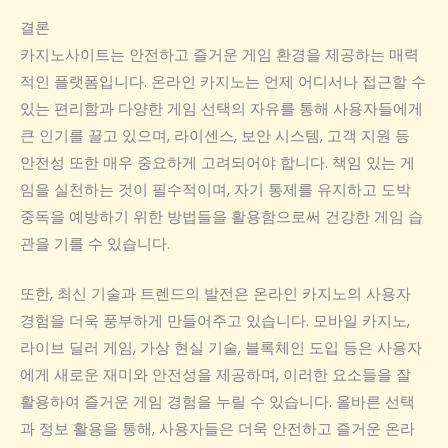
결론
카지노사이트는 안전하고 즐거운 게임 환경을 제공하는 매력
적인 플랫폼입니다. 온라인 카지노는 언제 어디서나 접근할 수
있는 편리함과 다양한 게임 선택의 자유를 통해 사용자들에게
큰 인기를 끌고 있으며, 라이센스, 보안 시스템, 고객 지원 등
안전성 또한 매우 중요하게 고려되어야 합니다. 책임 있는 게
임을 실천하는 것이 필수적이며, 자기 통제를 유지하고 도박
중독을 예방하기 위한 방법들을 활용함으로써 건강한 게임 습
관을 기를 수 있습니다.
또한, 최신 기술과 트렌드의 발전은 온라인 카지노의 사용자
경험을 더욱 풍부하게 만들어주고 있습니다. 모바일 카지노,
라이브 딜러 게임, 가상 현실 기술, 블록체인 도입 등은 사용자
에게 새로운 재미와 안전성을 제공하며, 이러한 요소들을 잘
활용하여 즐거운 게임 경험을 누릴 수 있습니다. 올바른 선택
과 정보 활용을 통해, 사용자들은 더욱 안전하고 즐거운 온라