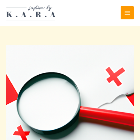
Skip
to
content