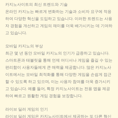
카지노사이트의 최신 트렌드와 기술
온라인 카지노는 빠르게 변화하는 기술과 소비자 요구에 적응
하여 다양한 혁신을 도입하고 있습니다. 이러한 트렌드는 사용
자 경험을 개선하고 게임의 재미를 더욱 배가시키는 데 기여하
고 있습니다.
모바일 카지노의 부상
최근 몇 년 동안 모바일 카지노의 인기가 급증하고 있습니다.
스마트폰과 태블릿을 통해 언제 어디서나 게임을 즐길 수 있는
편리함이 사용자들에게 큰 매력을 제공합니다. 많은 카지노사
이트에서는 모바일 최적화를 통해 다양한 게임을 손쉽게 접근
할 수 있도록 하고 있으며, 이는 사용자 참여를 더욱 증가시키
고 있습니다. 예를 들어, 특정 카지노사이트는 전용 앱을 제공
하여 빠르고 원활한 게임 경험을 보장합니다.
라이브 딜러 게임의 인기
라이브 딜러 게임은 카지노사이트에서 제공하는 또 다른 혁신