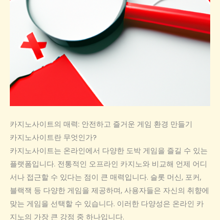
카지노사이트의 매력: 안전하고 즐거운 게임 환경 만들기
카지노사이트란 무엇인가?
카지노사이트는 온라인에서 다양한 도박 게임을 즐길 수 있는
플랫폼입니다. 전통적인 오프라인 카지노와 비교해 언제 어디
서나 접근할 수 있다는 점이 큰 매력입니다. 슬롯 머신, 포커,
블랙잭 등 다양한 게임을 제공하며, 사용자들은 자신의 취향에
맞는 게임을 선택할 수 있습니다. 이러한 다양성은 온라인 카
지노의 가장 큰 강점 중 하나입니다.