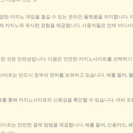
한 카지노 게임을 즐길 수 있는 온라인 플랫폼을 의미합니다. 이러
 실제 카지노와 유사한 경험을 제공합니다. 사용자들은 언제 어디서
한 것은 안전성입니다. 다음은 안전한 카지노사이트를 선택하기 
노사이트는 반드시 정부의 면허를 보유하고 있습니다. 예를 들어, 몰
리뷰를 통해 카지노사이트의 신뢰성을 확인할 수 있습니다. 여러 
노사이트는 안전한 결제 방법을 제공합니다. 예를 들어, 신용카드, 