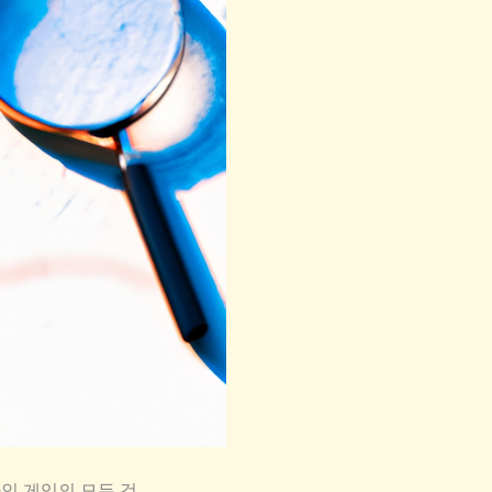
인 게임의 모든 것