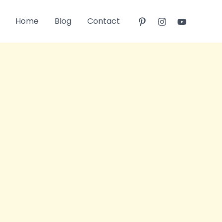
Home
Blog
Contact