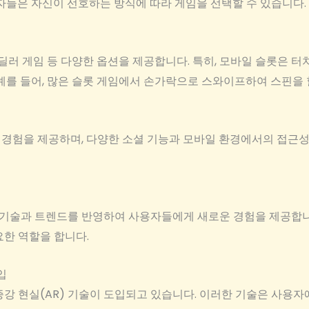
자들은 자신이 선호하는 방식에 따라 게임을 선택할 수 있습니다.
 딜러 게임 등 다양한 옵션을 제공합니다. 특히, 모바일 슬롯은 
 예를 들어, 많은 슬롯 게임에서 손가락으로 스와이프하여 스핀을 
경험을 제공하며, 다양한 소셜 기능과 모바일 환경에서의 접근성
술과 트렌드를 반영하여 사용자들에게 새로운 경험을 제공합니다
요한 역할을 합니다.
입
증강 현실(AR) 기술이 도입되고 있습니다. 이러한 기술은 사용자