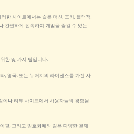
한 사이트에서는 슬롯 머신, 포커, 블랙잭,
나 간편하게 접속하여 게임을 즐길 수 있는
위한 몇 가지 팁입니다.
타, 영국, 또는 뉴저지의 라이센스를 가진 사
포럼이나 리뷰 사이트에서 사용자들의 경험을
페이팔, 그리고 암호화폐와 같은 다양한 결제