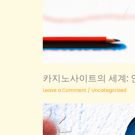
카지노사이트의 세계: 
Leave a Comment
/
Uncategorized