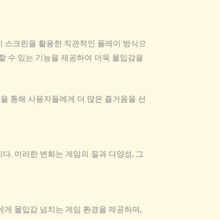
터치 스크린을 활용한 직관적인 플레이 방식으
할 수 있는 기능을 제공하여 더욱 몰입감을
을 통해 사용자들에게 더 많은 즐거움을 선
. 이러한 변화는 게임의 질과 다양성, 그
에게 몰입감 넘치는 게임 환경을 제공하며,