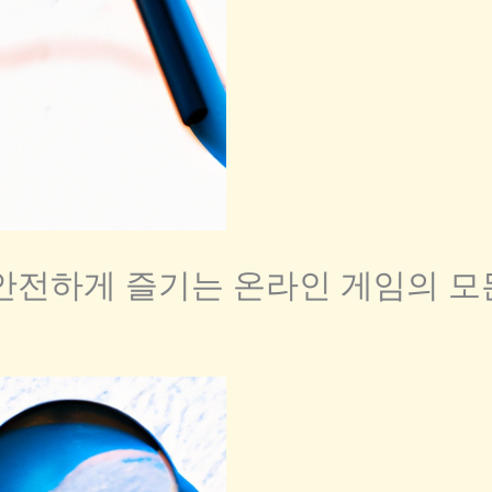
안전하게 즐기는 온라인 게임의 모