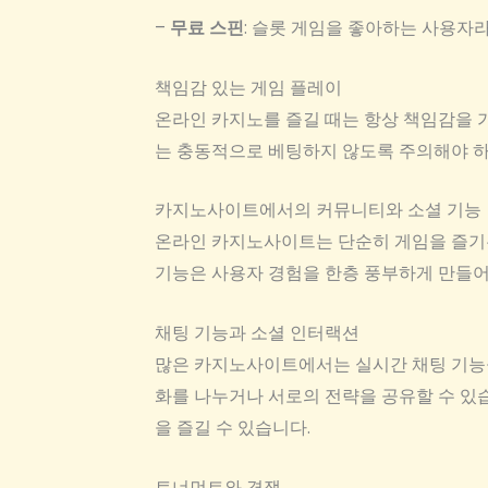
–
무료 스핀
: 슬롯 게임을 좋아하는 사용자라
책임감 있는 게임 플레이
온라인 카지노를 즐길 때는 항상 책임감을 가
는 충동적으로 베팅하지 않도록 주의해야 하
카지노사이트에서의 커뮤니티와 소셜 기능
온라인 카지노사이트는 단순히 게임을 즐기는
기능은 사용자 경험을 한층 풍부하게 만들어
채팅 기능과 소셜 인터랙션
많은 카지노사이트에서는 실시간 채팅 기능을
화를 나누거나 서로의 전략을 공유할 수 있
을 즐길 수 있습니다.
토너먼트와 경쟁