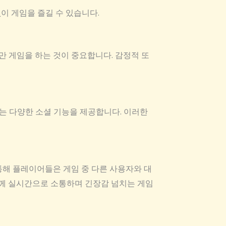
없이 게임을 즐길 수 있습니다.
만 게임을 하는 것이 중요합니다. 감정적 또
는 다양한 소셜 기능을 제공합니다. 이러한
통해 플레이어들은 게임 중 다른 사용자와 대
함께 실시간으로 소통하며 긴장감 넘치는 게임