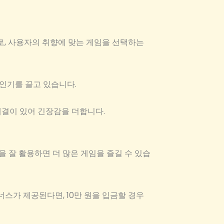
로, 사용자의 취향에 맞는 게임을 선택하는
 인기를 끌고 있습니다.
 대결이 있어 긴장감을 더합니다.
 잘 활용하면 더 많은 게임을 즐길 수 있습
보너스가 제공된다면, 10만 원을 입금할 경우