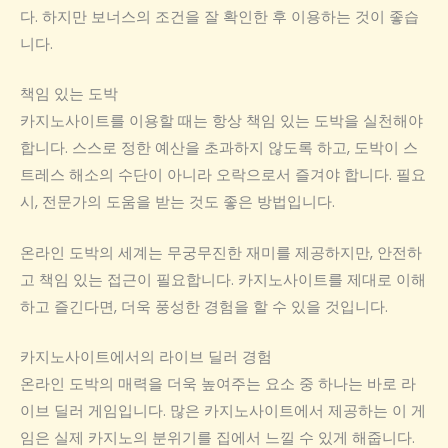
다. 하지만 보너스의 조건을 잘 확인한 후 이용하는 것이 좋습
니다.
책임 있는 도박
카지노사이트를 이용할 때는 항상 책임 있는 도박을 실천해야
합니다. 스스로 정한 예산을 초과하지 않도록 하고, 도박이 스
트레스 해소의 수단이 아니라 오락으로서 즐겨야 합니다. 필요
시, 전문가의 도움을 받는 것도 좋은 방법입니다.
온라인 도박의 세계는 무궁무진한 재미를 제공하지만, 안전하
고 책임 있는 접근이 필요합니다. 카지노사이트를 제대로 이해
하고 즐긴다면, 더욱 풍성한 경험을 할 수 있을 것입니다.
카지노사이트에서의 라이브 딜러 경험
온라인 도박의 매력을 더욱 높여주는 요소 중 하나는 바로 라
이브 딜러 게임입니다. 많은 카지노사이트에서 제공하는 이 게
임은 실제 카지노의 분위기를 집에서 느낄 수 있게 해줍니다.