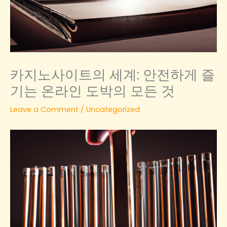
카지노사이트의 세계: 안전하게 즐
기는 온라인 도박의 모든 것
Leave a Comment
/
Uncategorized