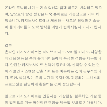
온라인 도박의 세계는 기술 혁신과 함께 빠르게 변화하고 있으
며, 앞으로의 발전 방향은 더욱 흥미로운 가능성으로 가득 차
있습니다. 카지노사이트에서 제공하는 새로운 경험과 기술들
이 플레이어들의 도박 방식을 어떻게 변화시킬지 기대가 됩니
다.
결론
온라인 카지노사이트는 라이브 카지노, 모바일 카지노, 다양한
게임 옵션 등을 통해 플레이어들에게 풍성한 경험을 제공합니
다. 안전한 카지노사이트 선택이 중요하며, 신뢰할 수 있는 면
허와 보안 시스템을 갖춘 사이트를 이용하는 것이 필수적입니
다. 또한, 책임 있는 도박 습관을 유지하며, 제공되는 보너스와
프로모션을 현명하게 활용하는 것이 중요합니다.
앞으로 카지노사이트는 인공지능, 가상현실, 블록체인 기술 등
의 발전으로 더욱 혁신적인 경험을 제공할 것으로 기대됩니다.