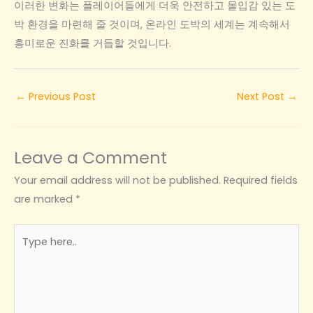
이러한 변화는 플레이어들에게 더욱 안전하고 몰입감 있는 도
박 환경을 마련해 줄 것이며, 온라인 도박의 세계는 계속해서
흥미로운 진화를 거듭할 것입니다.
←
Previous Post
Next Post
→
Leave a Comment
Your email address will not be published.
Required fields
are marked
*
Type
here..