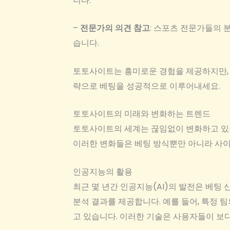
니다.
–
전문가의 의견 참고
: 스포츠 전문가들의 
습니다.
토토사이트는 흥미로운 경험을 제공하지만, 
략으로 베팅을 성공적으로 이루어내세요.
토토사이트의 미래와 변화하는 트렌드
토토사이트의 세계는 끊임없이 변화하고 있습
이러한 변화들은 베팅 방식뿐만 아니라 사이
인공지능의 활용
최근 몇 년간 인공지능(AI)의 발전은 베팅
분석 결과를 제공합니다. 예를 들어, 특정 
고 있습니다. 이러한 기술은 사용자들이 보다