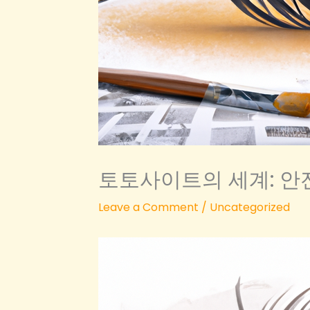
토토사이트의 세계: 안
Leave a Comment
/
Uncategorized