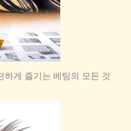
전하게 즐기는 베팅의 모든 것