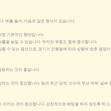
 예를 들어, 다음과 같은 형식이 있습니다:
 가장 기본적인 형태입니다.
승률을 높일 수 있습니다. 하지만 위험도 함께 증가합니다.
베팅할 수 있는 옵션으로, 경기가 진행됨에 따라 상황에 맞춘 결정이
활용하는 것이 좋습니다.
집하는 것이 중요합니다. 팀의 최근 성적, 선수의 부상 여부, 날씨
저히 지키는 것이 중요합니다. 감정적으로 베팅을 하지 않도록 하