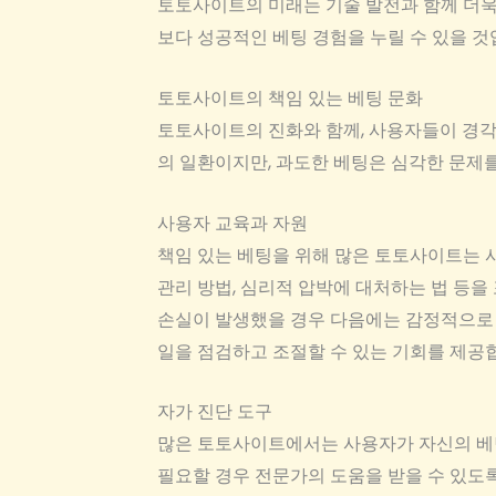
토토사이트의 미래는 기술 발전과 함께 더욱
보다 성공적인 베팅 경험을 누릴 수 있을 것
토토사이트의 책임 있는 베팅 문화
토토사이트의 진화와 함께, 사용자들이 경각심
의 일환이지만, 과도한 베팅은 심각한 문제를
사용자 교육과 자원
책임 있는 베팅을 위해 많은 토토사이트는 
관리 방법, 심리적 압박에 대처하는 법 등을
손실이 발생했을 경우 다음에는 감정적으로 
일을 점검하고 조절할 수 있는 기회를 제공
자가 진단 도구
많은 토토사이트에서는 사용자가 자신의 베팅
필요할 경우 전문가의 도움을 받을 수 있도