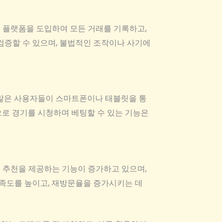
 플랫폼을 도입하여 모든 거래를 기록하고,
검증할 수 있으며, 불법적인 조작이나 사기에
 많은 사용자들이 스마트폰이나 태블릿을 통
으로 경기를 시청하며 베팅할 수 있는 기능은
 추천을 제공하는 기능이 증가하고 있으며,
만족도를 높이고, 재방문율을 증가시키는 데