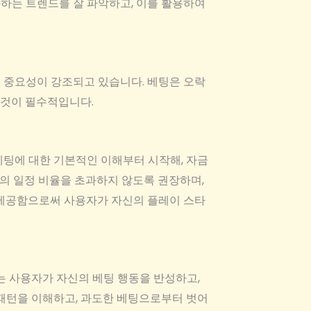
하는 트렌드를 잘 파악하고, 이를 활용하여
의 중요성이 강조되고 있습니다. 베팅은 오락
 것이 필수적입니다.
베팅에 대한 기본적인 이해부터 시작해, 자금
액의 일정 비율을 초과하지 않도록 권장하며,
 제공함으로써 사용자가 자신의 플레이 스타
는 사용자가 자신의 베팅 행동을 반성하고,
 패턴을 이해하고, 과도한 베팅으로부터 벗어